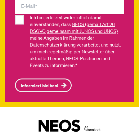
Ich bin jederzeit widerruflich damit
einverstanden, dass
NEOS (gemäß Art 26
DSGVO gemeinsam mit JUNOS und UNOS)
meine Angaben im Rahmen der
Datenschutzerklärung
verarbeitet und nutzt,
um mich regelmäßig per Newsletter über
aktuelle Themen, NEOS-Positionen und
Events zu informieren.*
Informiert bleiben!