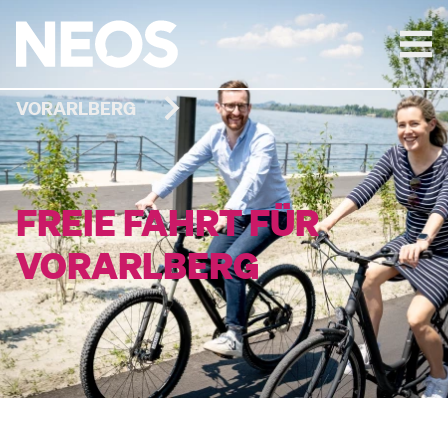
VORARLBERG
FREIE FAHRT FÜR
VORARLBERG