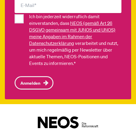
Ich bin jederzeit widerruflich damit
einverstanden, dass
NEOS (gemäß Art 26
DSGVO gemeinsam mit JUNOS und UNOS)
meine Angaben im Rahmen der
Datenschutzerklärung
verarbeitet und nutzt,
um mich regelmäßig per Newsletter über
aktuelle Themen, NEOS-Positionen und
Events zu informieren.*
Anmelden