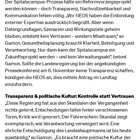
Der Spitalscampus-Prozess hätte ein Reformvorzeigeprojekt
werden können – doch Transparenz, Nachvollziehbarkeit und
Kommunikation fehlen völlig. „Wir NEOS haben die Einbindung
externer Expertise ausdrücklich begrüßt. Aber wenn
Datengrundlagen, Szenarien und Wirkungsziele geheim
bleiben, entsteht kein Vertrauen – sondern Misstrauen,“ so
Gamon. Gesundheitsplanung braucht Klarheit, Beteiligung und
Verantwortung. Nur dann kann der Spitalscampus ein
Zukunftsprojekt werden – und kein Verwaltungsakt“, betont
Gamon. Sollte die Landesregierung bei der angekündigten
Pressekonferenz am 6. November keine Transparenz schaffen,
kündigen die NEOS an, dies mittels Antrag im Landtag
einzufordern.
Transparenz & politische Kultur: Kontrolle statt Vertrauen
„Diese Regierung hat aus den Skandalen der Vergangenheit
nichts gelernt. Entscheidungen fallen hinter verschlossenen
Türen, Kritik wird ignoriert. Der Führerschein-Skandal zeigt
exemplarisch, wie Verantwortung verweigert wird. Eine
ehrliche Entschuldigung des Landeshauptmanns ist bis heute
ausständig,“ so Gamon. „Es braucht eine politische Kultur der