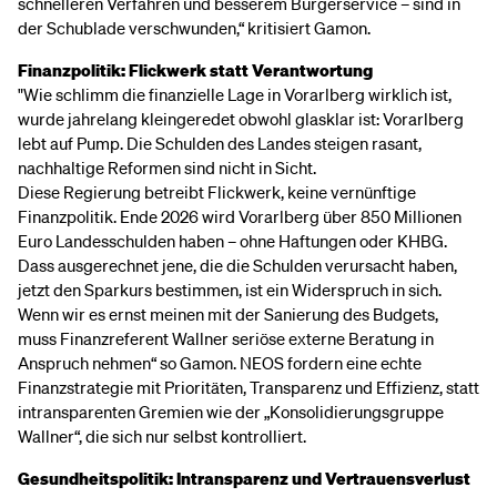
schnelleren Verfahren und besserem Bürgerservice – sind in
der Schublade verschwunden,“ kritisiert Gamon.
Finanzpolitik: Flickwerk statt Verantwortung
"Wie schlimm die finanzielle Lage in Vorarlberg wirklich ist,
wurde jahrelang kleingeredet obwohl glasklar ist: Vorarlberg
lebt auf Pump. Die Schulden des Landes steigen rasant,
nachhaltige Reformen sind nicht in Sicht.
Diese Regierung betreibt Flickwerk, keine vernünftige
Finanzpolitik. Ende 2026 wird Vorarlberg über 850 Millionen
Euro Landesschulden haben – ohne Haftungen oder KHBG.
Dass ausgerechnet jene, die die Schulden verursacht haben,
jetzt den Sparkurs bestimmen, ist ein Widerspruch in sich.
Wenn wir es ernst meinen mit der Sanierung des Budgets,
muss Finanzreferent Wallner seriöse externe Beratung in
Anspruch nehmen“ so Gamon. NEOS fordern eine echte
Finanzstrategie mit Prioritäten, Transparenz und Effizienz, statt
intransparenten Gremien wie der „Konsolidierungsgruppe
Wallner“, die sich nur selbst kontrolliert.
Gesundheitspolitik: Intransparenz und Vertrauensverlust