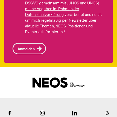
DSGVO gemeinsam mit JUNOS und UNOS)
meine Angaben im Rahmen der
Datenschutzerklärung
verarbeitet und nutzt,
um mich regelmäßig per Newsletter über
aktuelle Themen, NEOS-Positionen und
Events zu informieren.*
Anmelden