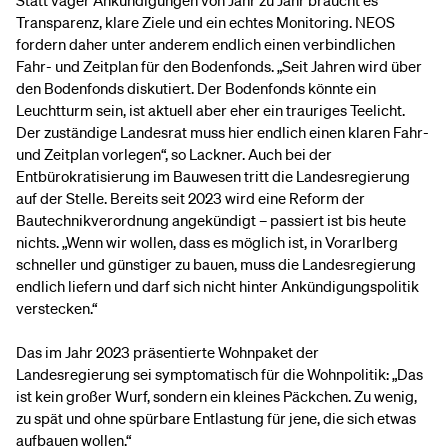
Statt vager Ankündigungen von Jahr zu Jahr braucht es
Transparenz, klare Ziele und ein echtes Monitoring. NEOS
fordern daher unter anderem endlich einen verbindlichen
Fahr- und Zeitplan für den Bodenfonds. „Seit Jahren wird über
den Bodenfonds diskutiert. Der Bodenfonds könnte ein
Leuchtturm sein, ist aktuell aber eher ein trauriges Teelicht.
Der zuständige Landesrat muss hier endlich einen klaren Fahr-
und Zeitplan vorlegen“, so Lackner. Auch bei der
Entbürokratisierung im Bauwesen tritt die Landesregierung
auf der Stelle. Bereits seit 2023 wird eine Reform der
Bautechnikverordnung angekündigt – passiert ist bis heute
nichts. „Wenn wir wollen, dass es möglich ist, in Vorarlberg
schneller und günstiger zu bauen, muss die Landesregierung
endlich liefern und darf sich nicht hinter Ankündigungspolitik
verstecken.“
Das im Jahr 2023 präsentierte Wohnpaket der
Landesregierung sei symptomatisch für die Wohnpolitik: „Das
ist kein großer Wurf, sondern ein kleines Päckchen. Zu wenig,
zu spät und ohne spürbare Entlastung für jene, die sich etwas
aufbauen wollen.“