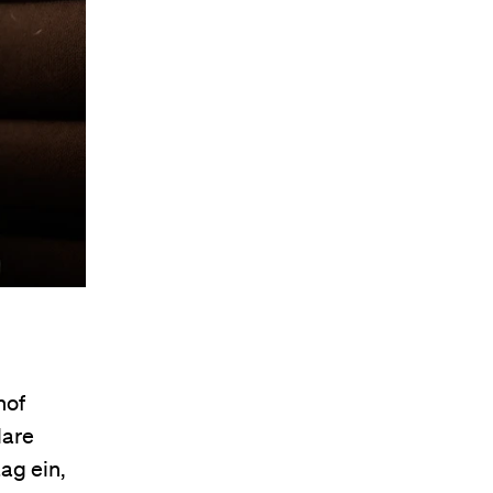
hof
lare
ag ein,