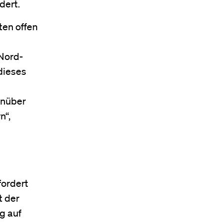
dert.
ten offen
 Nord-
dieses
enüber
n“,
fordert
t der
g auf