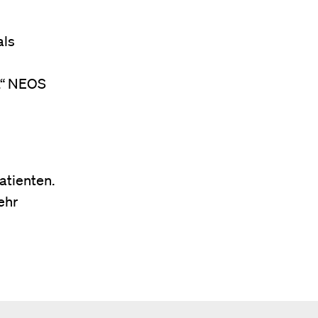
als
r.“ NEOS
atienten.
ehr