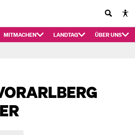
MITMACHEN
LANDTAG
ÜBER UNS
 VORARLBERG
LER